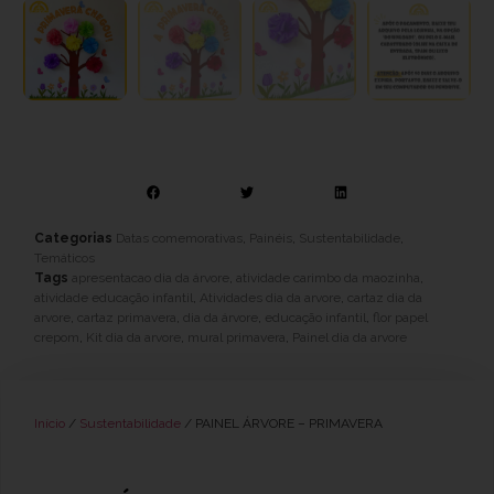
Categorias
Datas comemorativas
,
Painéis
,
Sustentabilidade
,
Temáticos
Tags
apresentacao dia da árvore
,
atividade carimbo da maozinha
,
atividade educação infantil
,
Atividades dia da arvore
,
cartaz dia da
arvore
,
cartaz primavera
,
dia da árvore
,
educação infantil
,
flor papel
crepom
,
Kit dia da arvore
,
mural primavera
,
Painel dia da arvore
Início
/
Sustentabilidade
/ PAINEL ÁRVORE – PRIMAVERA