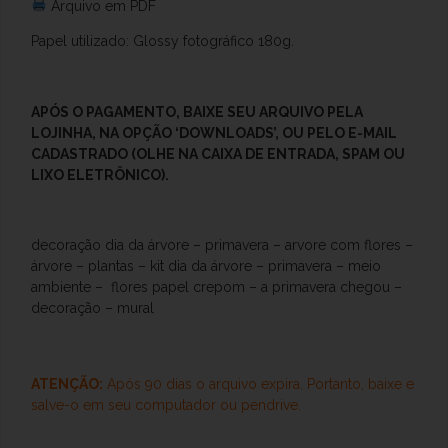
Arquivo em PDF
Papel utilizado: Glossy fotográfico 180g.
APÓS O
PAGAMENTO, BAIXE SEU ARQUIVO PELA
LOJINHA, NA OPÇÃO ‘DOWNLOADS’, OU PELO E-MAIL
CADASTRADO (OLHE NA CAIXA DE ENTRADA, SPAM OU
LIXO ELETRÔNICO).
decoração dia da árvore – primavera – arvore com flores –
árvore – plantas – kit dia da árvore – primavera – meio
ambiente – flores papel crepom – a primavera chegou –
decoração – mural
ATENÇÃO:
Após 90 dias o arquivo expira. Portanto, baixe e
salve-o
em seu computador ou pendrive.