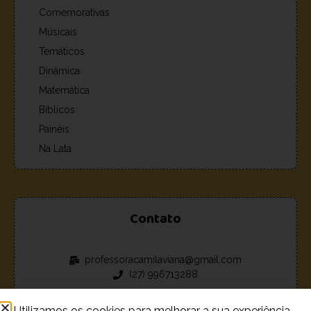
Comemorativas
Músicais
Temáticos
Dinâmica
Matemática
Bíblicos
Painéis
Na Lata
Contato
professoracamilaviana@gmail.com
(27) 996713288
Utilizamos os cookies para melhorar a sua experiência.