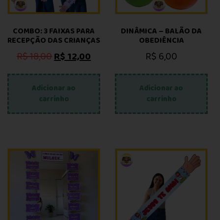
COMBO: 3 FAIXAS PARA
DINÂMICA – BALÃO DA
RECEPÇÃO DAS CRIANÇAS
OBEDIÊNCIA
R$
18,00
R$
12,00
R$
6,00
Adicionar ao
Adicionar ao
carrinho
carrinho