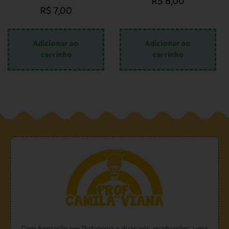
R$
8,00
R$
7,00
Adicionar ao
Adicionar ao
carrinho
carrinho
Com formação em Pedagogia e duas pós-graduações, uma