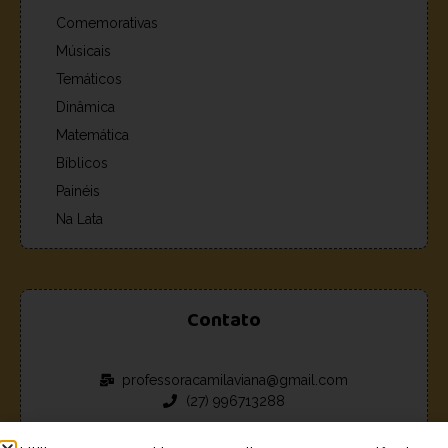
Comemorativas
Músicais
Temáticos
Dinâmica
Matemática
Bíblicos
Painéis
Na Lata
Contato
professoracamilaviana@gmail.com
(27) 996713288