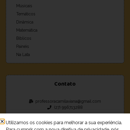
Músicais
Temáticos
Dinâmica
Matemática
Bíblicos
Painéis
Na Lata
Contato
professoracamilaviana@gmail.com
(27) 996713288
Utilizamos os cookies para melhorar a sua experiência.
Para cumprir com a nova diretiva de privacidade, nós