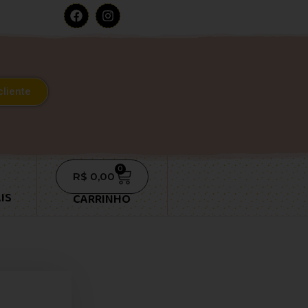
cliente
0
R$
0,00
IS
CARRINHO