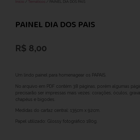
Início
/
Temáticos
/ PAINEL DIA DOS PAIS
PAINEL DIA DOS PAIS
R$
8,00
Um lindo painel para homenagear os PAPAIS.
No arquivo em PDF contém 38 páginas, porém algumas pági
precisarão ser impressas mais vezes: corações, óculos, grava
chapéus e bigodes.
Medidas do cartaz central: 135cm x 92cm.
Papel utilizado: Glossy fotográfico 180g.