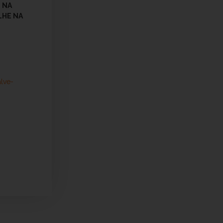
 NA
LHE NA
alve-