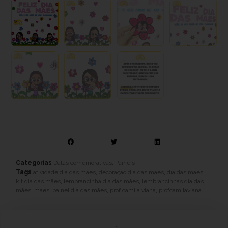
Categorias
Datas comemorativas
,
Painéis
Tags
atividade dia das mães
,
decoração dia das maes
,
dia das maes
,
kit dia das mães
,
lembrancinha dia das mães
,
lembrancinhas dia das
mães
,
maes
,
painel dia das mães
,
prof camila viana
,
profcamilaviana