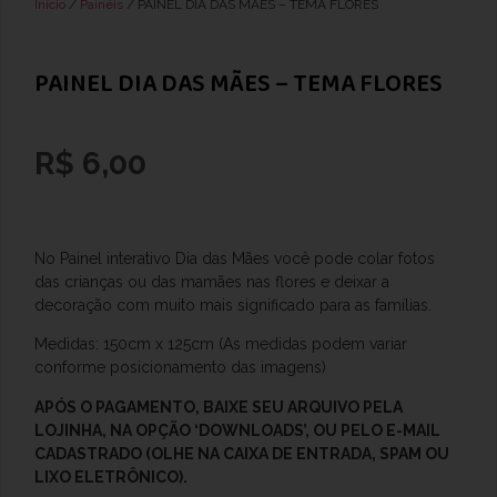
Início
/
Painéis
/ PAINEL DIA DAS MÃES – TEMA FLORES
PAINEL DIA DAS MÃES – TEMA FLORES
R$
6,00
No Painel interativo Dia das Mães você pode colar fotos
das crianças ou das mamães nas flores e deixar a
decoração com muito mais significado para as famílias.
Medidas: 150cm x 125cm (As medidas podem variar
conforme posicionamento das imagens)
APÓS O PAGAMENTO, BAIXE SEU ARQUIVO PELA
LOJINHA, NA OPÇÃO ‘DOWNLOADS’, OU PELO E-MAIL
CADASTRADO (OLHE NA CAIXA DE ENTRADA, SPAM OU
LIXO ELETRÔNICO).