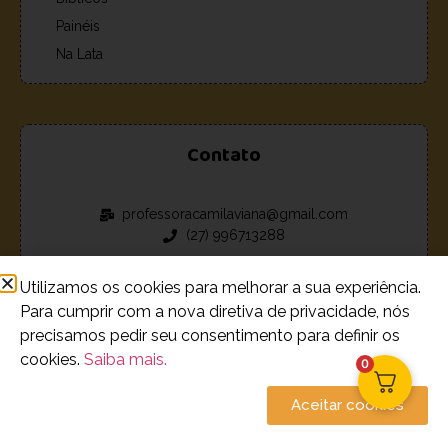
Painéis
Na Lata
Contato
professoracamilaviana@gmail.com
(27) 996713288
Utilizamos os cookies para melhorar a sua experiência.
Para cumprir com a nova diretiva de privacidade, nós
precisamos pedir seu consentimento para definir os
© 2023 - 2026 Loja de recursos estudantis Camila Viana.
cookies.
Saiba mais.
0
Todos os Direitos Reservados
Aceitar cookies