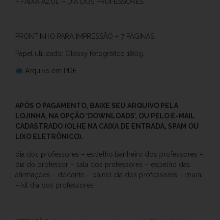
– FAIXA AZUL – DIA DOS PROFESSORES.
PRONTINHO PARA IMPRESSÃO – 7 PÁGINAS.
Papel utilizado: Glossy fotográfico 180g.
Arquivo em PDF
APÓS O
PAGAMENTO, BAIXE SEU ARQUIVO PELA
LOJINHA, NA OPÇÃO ‘DOWNLOADS’, OU PELO E-MAIL
CADASTRADO (OLHE NA CAIXA DE ENTRADA, SPAM OU
LIXO ELETRÔNICO).
dia dos professores – espelho banheiro dos professores –
dia do professor – sala dos professores – espelho das
afirmações – docente – painel dia dos professores – mural
– kit dia dos professores