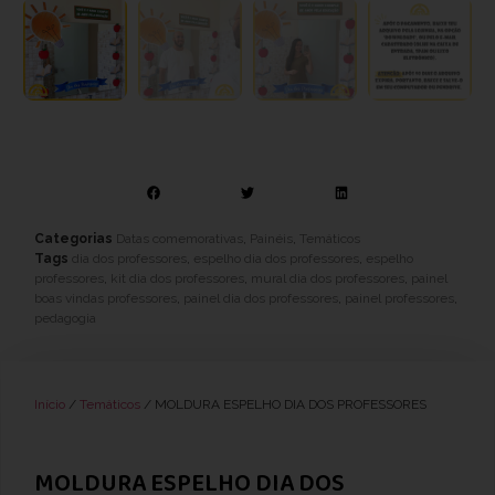
Categorias
Datas comemorativas
,
Painéis
,
Temáticos
Tags
dia dos professores
,
espelho dia dos professores
,
espelho
professores
,
kit dia dos professores
,
mural dia dos professores
,
painel
boas vindas professores
,
painel dia dos professores
,
painel professores
,
pedagogia
Início
/
Temáticos
/ MOLDURA ESPELHO DIA DOS PROFESSORES
MOLDURA ESPELHO DIA DOS