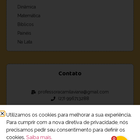
Dinâmica
Matemática
Bíblicos
Painéis
Na Lata
Contato
professoracamilaviana@gmail.com
(27) 996713288
Utilizamos os cookies para melhorar a sua experiência.
Para cumprir com a nova diretiva de privacidade, nós
precisamos pedir seu consentimento para definir os
© 2023 - 2026 Loja de recursos estudantis Camila Viana.
cookies.
Saiba mais.
0