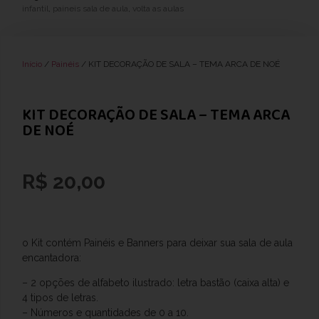
infantil
,
paineis sala de aula
,
volta as aulas
Início
/
Painéis
/ KIT DECORAÇÃO DE SALA – TEMA ARCA DE NOÉ
KIT DECORAÇÃO DE SALA – TEMA ARCA
DE NOÉ
R$
20,00
o Kit contém Painéis e Banners para deixar sua sala de aula
encantadora:
– 2 opções de alfabeto ilustrado: letra bastão (caixa alta) e
4 tipos de letras.
– Números e quantidades de 0 a 10.