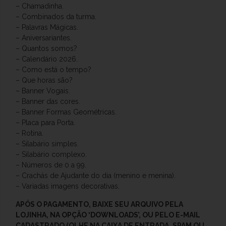
– Chamadinha.
– Combinados da turma.
– Palavras Mágicas.
– Aniversariantes.
– Quantos somos?
– Calendário 2026.
– Como está o tempo?
– Que horas são?
– Banner Vogais.
– Banner das cores.
– Banner Formas Geométricas.
– Placa para Porta.
– Rotina.
– Silabário simples.
– Silabário complexo.
– Números de 0 a 99.
– Crachás de Ajudante do dia (menino e menina).
– Variadas imagens decorativas.
APÓS O PAGAMENTO, BAIXE SEU ARQUIVO PELA
LOJINHA, NA OPÇÃO ‘DOWNLOADS’, OU PELO E-MAIL
CADASTRADO (OLHE NA CAIXA DE ENTRADA, SPAM OU