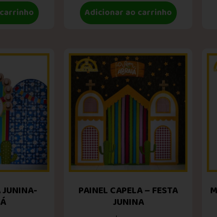
 carrinho
Adicionar ao carrinho
 JUNINA-
PAINEL CAPELA – FESTA
M
IÁ
JUNINA