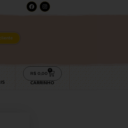
cliente
0
R$
0,00
IS
CARRINHO