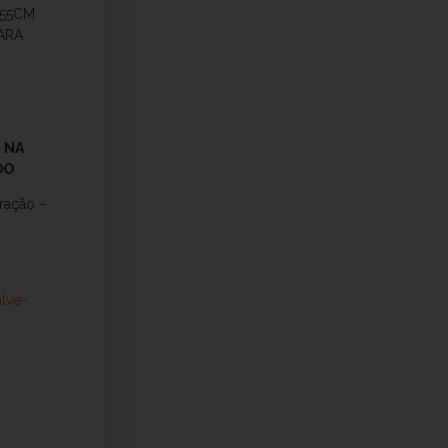
 55CM
ARA
 NA
DO
ração –
alve-