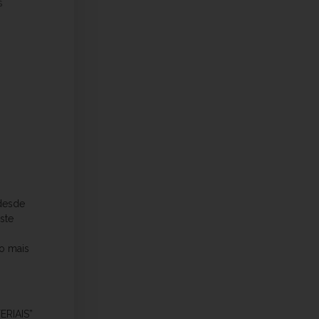
S
 desde
ste
do mais
RIAIS”