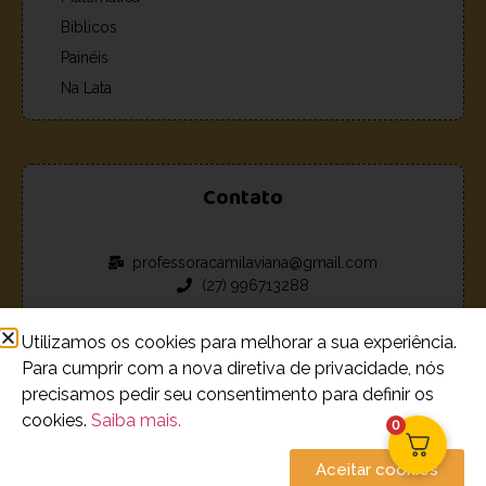
Bíblicos
Painéis
Na Lata
Contato
professoracamilaviana@gmail.com
(27) 996713288
Utilizamos os cookies para melhorar a sua experiência.
Para cumprir com a nova diretiva de privacidade, nós
precisamos pedir seu consentimento para definir os
© 2023 - 2026 Loja de recursos estudantis Camila Viana.
cookies.
Saiba mais.
0
Todos os Direitos Reservados
Aceitar cookies