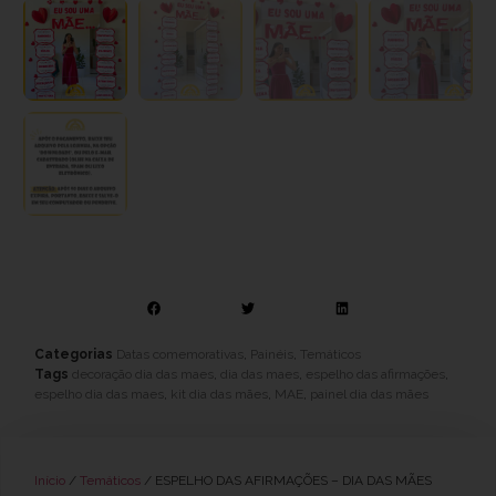
Categorias
Datas comemorativas
,
Painéis
,
Temáticos
Tags
decoração dia das maes
,
dia das maes
,
espelho das afirmações
,
espelho dia das maes
,
kit dia das mães
,
MAE
,
painel dia das mães
Início
/
Temáticos
/ ESPELHO DAS AFIRMAÇÕES – DIA DAS MÃES