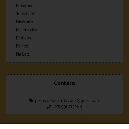
Músicais
Temáticos
Dinâmica
Matemática
Bíblicos
Painéis
Na Lata
Contato
professoracamilaviana@gmail.com
(27) 996713288