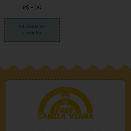
R$
8,00
Adicionar ao
carrinho