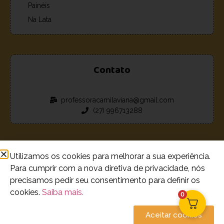
Painéis
Na Lata
Contato
professoracamilaviana@gmail.com
(27) 996713288
Utilizamos os cookies para melhorar a sua experiência.
Para cumprir com a nova diretiva de privacidade, nós
© 2023 - 2026 Loja de recursos estudantis Camila Viana.
precisamos pedir seu consentimento para definir os
Todos os Direitos Reservados
cookies.
Saiba mais.
0
Aceitar cookies