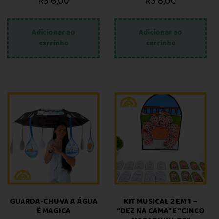
R$
6,00
R$
8,00
Adicionar ao
Adicionar ao
carrinho
carrinho
GUARDA-CHUVA A ÁGUA
KIT MUSICAL 2 EM 1 –
É MAGICA
“DEZ NA CAMA” E “CINCO