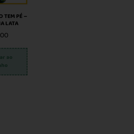
 TEM PÉ –
A LATA
,00
ar ao
nho