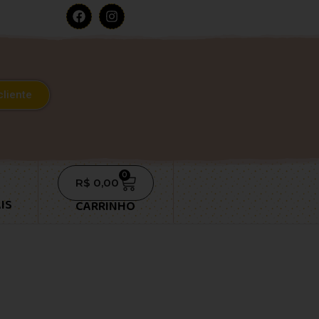
cliente
0
R$
0,00
IS
CARRINHO