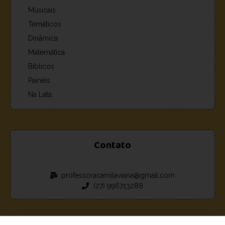
Músicais
Temáticos
Dinâmica
Matemática
Bíblicos
Painéis
Na Lata
Contato
professoracamilaviana@gmail.com
(27) 996713288