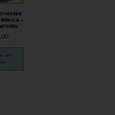
ATIVIDADE
 BÍBLICA –
ARTIMEU
,00
ar ao
nho