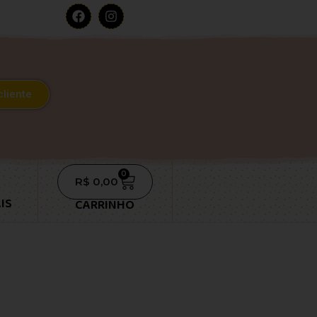
cliente
0
R$
0,00
IS
CARRINHO