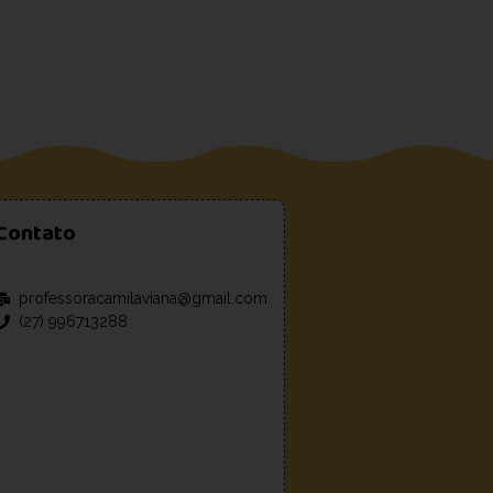
Contato
professoracamilaviana@gmail.com
(27) 996713288