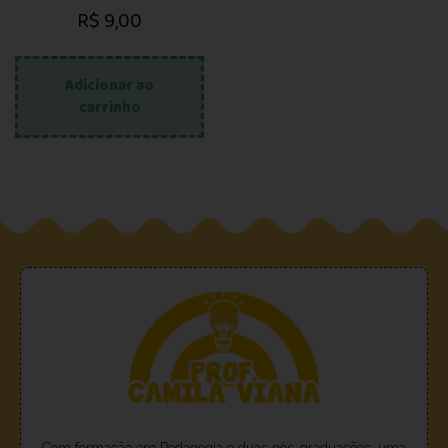
R$
9,00
Adicionar ao
carrinho
Com formação em Pedagogia e duas pós-graduações, uma