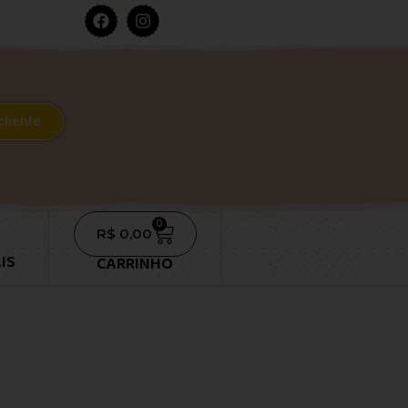
cliente
0
R$
0,00
IS
CARRINHO