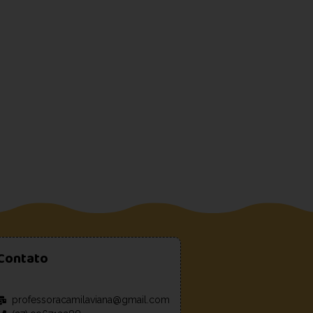
Contato
professoracamilaviana@gmail.com