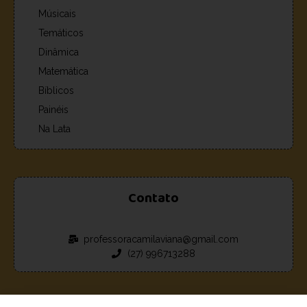
Músicais
Temáticos
Dinâmica
Matemática
Bíblicos
Painéis
Na Lata
Contato
professoracamilaviana@gmail.com
(27) 996713288