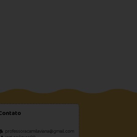
Contato
professoracamilaviana@gmail.com