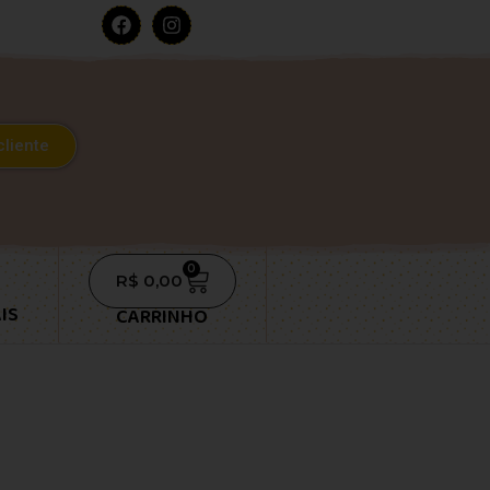
cliente
0
R$
0,00
IS
CARRINHO